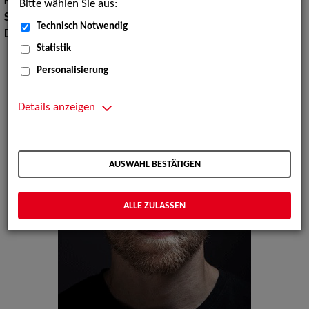
Körpergröße:
178 cm
Bitte wählen Sie aus:
Stimmlage:
Tenor
Technisch Notwendig
Dialekte:
Hessisch, Rheinisch, Ruhrdeutsch
Statistik
Personalisierung
Details anzeigen
AUSWAHL BESTÄTIGEN
ALLE ZULASSEN