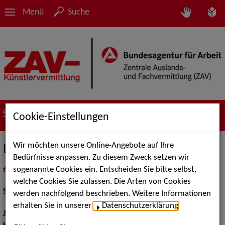
Menü
Suche
Suche nach Künstler*innen
Cookie-Einstellungen
Wir möchten unsere Online-Angebote auf Ihre
Dominik Breuer
Bedürfnisse anpassen. Zu diesem Zweck setzen wir
sogenannte Cookies ein. Entscheiden Sie bitte selbst,
in
Meine Merkliste
legen
als PDF speichern
welche Cookies Sie zulassen. Die Arten von Cookies
Schauspiel:
Bühne
werden nachfolgend beschrieben. Weitere Informationen
erhalten Sie in unserer
Datenschutzerklärung
.
Jahrgang:
1978