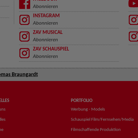
Abonnieren
INSTAGRAM
Abonnieren
ZAV MUSICAL
Abonnieren
ZAV SCHAUSPIEL
Abonnieren
mas Braungardt
LLES
PORTFOLIO
uns
Werbung - Models
les
Schauspiel Film/Fernsehen/Media
ne
Filmschaffende Produktion