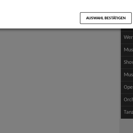
Scha
als PDF speichern
Scha
AUSWAHL BESTÄTIGEN
Wer
Wer
Mus
Sho
Mus
Ope
Orc
Tan