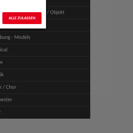
uspiel - Film / TV
uspiel - Figur / Puppe / Objekt
ALLE ZULASSEN
bung - Talents
bung - Models
ical
w
ik
r / Chor
hester
z