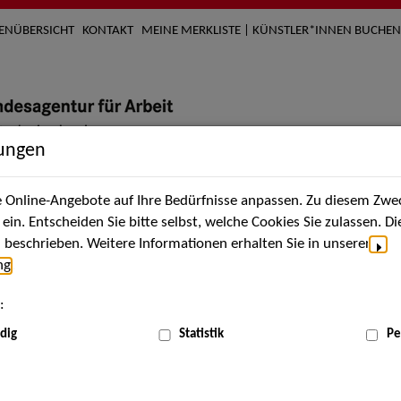
TENÜBERSICHT
KONTAKT
MEINE MERKLISTE | KÜNSTLER*INNEN BUCHEN
lungen
Online-Angebote auf Ihre Bedürfnisse anpassen. Zu diesem Zwec
nach Künstler*innen
Über uns
Aktuelles
Termi
in. Entscheiden Sie bitte selbst, welche Cookies Sie zulassen. D
beschrieben. Weitere Informationen erhalten Sie in unserer
ng
.
nnen
:
ME
dig
Statistik
Pe
Scha