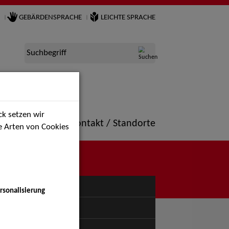
GEBÄRDENSPRACHE
LEICHTE SPRACHE
Suchbegriff
k setzen wir
ne
Portfolio
Kontakt / Standorte
ie Arten von Cookies
NÜ
rsonalisierung
uspiel - Bühne