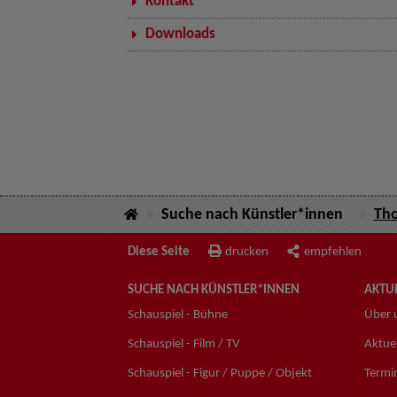
Kontakt
Downloads
Suche nach Künstler*innen
Tho
Diese Seite
drucken
empfehlen
SUCHE NACH KÜNSTLER*INNEN
AKTUE
Schauspiel - Bühne
Über 
Schauspiel - Film / TV
Aktuel
Schauspiel - Figur / Puppe / Objekt
Termi