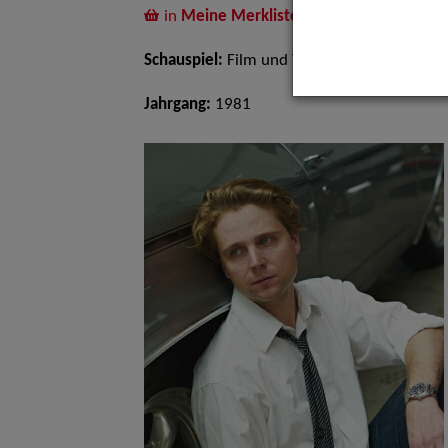
in
Meine Merkliste
legen
Schauspiel:
Film und TV
Jahrgang:
1981