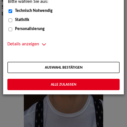
Körpergröße:
180 cm
Bitte wählen Sie aus:
Sprachen:
Englisch, Französisch
Technisch Notwendig
Dialekte:
Schwäbisch
Statistik
Personalisierung
Details anzeigen
AUSWAHL BESTÄTIGEN
ALLE ZULASSEN