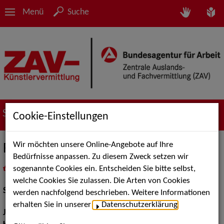
Menü
Suche
Suche nach Künstler*innen
Cookie-Einstellungen
Wir möchten unsere Online-Angebote auf Ihre
Frederik Bott
Bedürfnisse anpassen. Zu diesem Zweck setzen wir
sogenannte Cookies ein. Entscheiden Sie bitte selbst,
in
Meine Merkliste
legen
als PDF speichern
welche Cookies Sie zulassen. Die Arten von Cookies
Schauspiel:
Bühne
werden nachfolgend beschrieben. Weitere Informationen
erhalten Sie in unserer
Datenschutzerklärung
.
Jahrgang:
1992