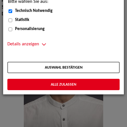
Körpergröße:
193 cm
Bitte wählen Sie aus:
Sprachen:
Englisch
Technisch Notwendig
Dialekte:
Sächsisch
Statistik
Personalisierung
Details anzeigen
AUSWAHL BESTÄTIGEN
ALLE ZULASSEN