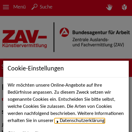
Menü
Suche
Suche nach Künstler*innen
Cookie-Einstellungen
Wir möchten unsere Online-Angebote auf Ihre
Björn Boresch
Bedürfnisse anpassen. Zu diesem Zweck setzen wir
sogenannte Cookies ein. Entscheiden Sie bitte selbst,
in
Meine Merkliste
legen
als PDF speichern
welche Cookies Sie zulassen. Die Arten von Cookies
Schauspiel:
Bühne
werden nachfolgend beschrieben. Weitere Informationen
erhalten Sie in unserer
Datenschutzerklärung
.
Jahrgang:
1990