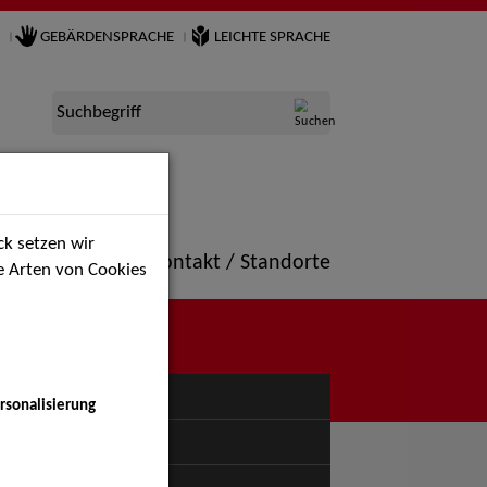
GEBÄRDENSPRACHE
LEICHTE SPRACHE
Suchbegriff
k setzen wir
ne
Portfolio
Kontakt / Standorte
ie Arten von Cookies
NÜ
rsonalisierung
uspiel - Bühne