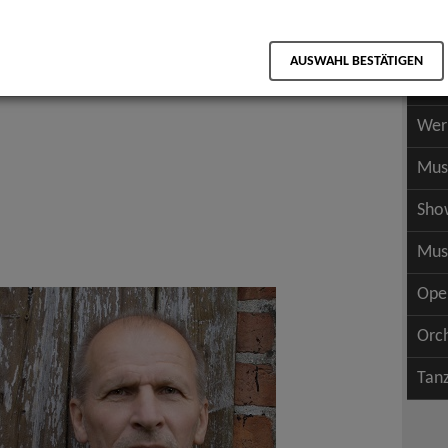
Scha
als PDF speichern
Scha
AUSWAHL BESTÄTIGEN
Wer
Wer
Mus
Sho
Mus
Ope
Orc
Tan