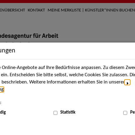
TENÜBERSICHT
KONTAKT
MEINE MERKLISTE | KÜNSTLER*INNEN BUCHEN
lungen
Online-Angebote auf Ihre Bedürfnisse anpassen. Zu diesem Zwec
nach Künstler*innen
Über uns
Aktuelles
Termi
in. Entscheiden Sie bitte selbst, welche Cookies Sie zulassen. D
beschrieben. Weitere Informationen erhalten Sie in unserer
ng
.
nnen
:
ME
dig
Statistik
Pe
Scha