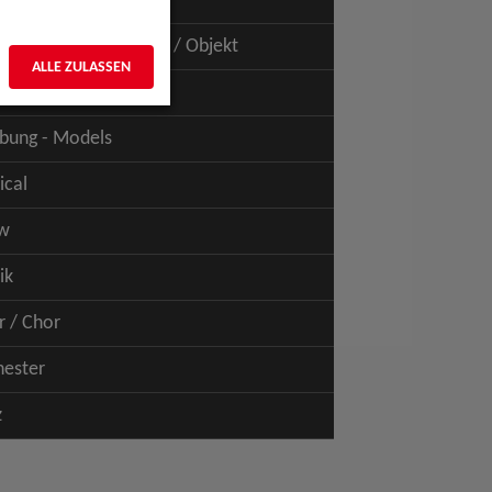
uspiel - Film / TV
uspiel - Figur / Puppe / Objekt
ALLE ZULASSEN
bung - Talents
bung - Models
ical
w
ik
r / Chor
hester
z