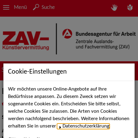
Menü
Suche
Suche nach Künstler*innen
Cookie-Einstellungen
Wir möchten unsere Online-Angebote auf Ihre
Ben Bela Böhm
Bedürfnisse anpassen. Zu diesem Zweck setzen wir
sogenannte Cookies ein. Entscheiden Sie bitte selbst,
in
Meine Merkliste
legen
als PDF speichern
welche Cookies Sie zulassen. Die Arten von Cookies
Schauspiel:
Bühne, Film und TV
werden nachfolgend beschrieben. Weitere Informationen
erhalten Sie in unserer
Datenschutzerklärung
.
Augenfarbe:
blau