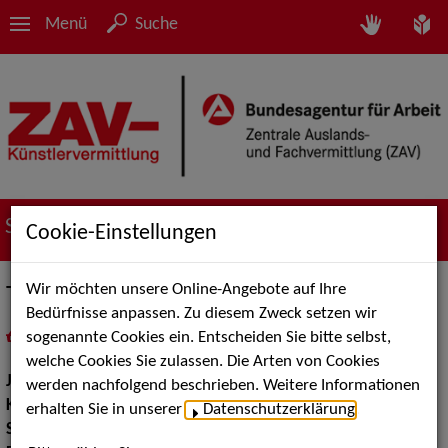
Menü
Suche
Suche nach Künstler*innen
Cookie-Einstellungen
Wir möchten unsere Online-Angebote auf Ihre
Tobias Bode
Bedürfnisse anpassen. Zu diesem Zweck setzen wir
sogenannte Cookies ein. Entscheiden Sie bitte selbst,
in
Meine Merkliste
legen
als PDF speichern
welche Cookies Sie zulassen. Die Arten von Cookies
Jahrgang:
1977
werden nachfolgend beschrieben. Weitere Informationen
Körpergröße:
197 cm
erhalten Sie in unserer
Datenschutzerklärung
.
Sprachen:
Englisch, Französisch, Niederländisch