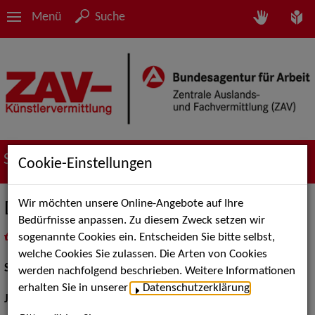
Menü
Suche
Suche nach Künstler*innen
Cookie-Einstellungen
Wir möchten unsere Online-Angebote auf Ihre
Dominik Bliefert
Bedürfnisse anpassen. Zu diesem Zweck setzen wir
sogenannte Cookies ein. Entscheiden Sie bitte selbst,
in
Meine Merkliste
legen
als PDF speichern
welche Cookies Sie zulassen. Die Arten von Cookies
Schauspiel:
Bühne
werden nachfolgend beschrieben. Weitere Informationen
erhalten Sie in unserer
Datenschutzerklärung
.
Jahrgang:
1981