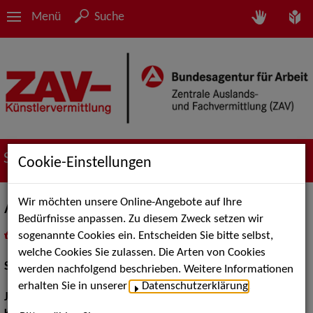
Menü
Suche
Suche nach Künstler*innen
Cookie-Einstellungen
Wir möchten unsere Online-Angebote auf Ihre
Andreas Bittl
Bedürfnisse anpassen. Zu diesem Zweck setzen wir
sogenannte Cookies ein. Entscheiden Sie bitte selbst,
in
Meine Merkliste
legen
als PDF speichern
welche Cookies Sie zulassen. Die Arten von Cookies
Schauspiel:
Bühne
werden nachfolgend beschrieben. Weitere Informationen
erhalten Sie in unserer
Datenschutzerklärung
.
Jahrgang:
1973