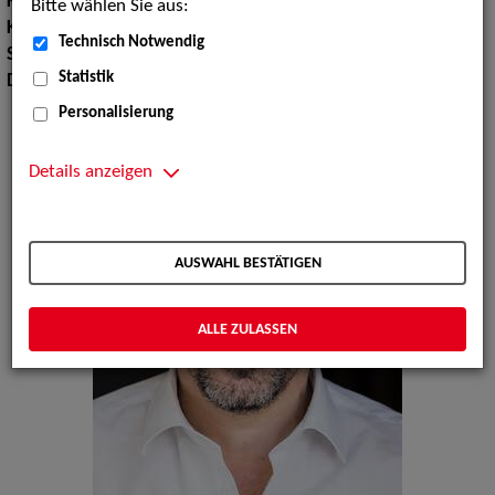
Körpergröße:
185 cm
Bitte wählen Sie aus:
Konfektionsgröße:
98
Technisch Notwendig
Sprachen:
Englisch
Statistik
Dialekte:
Bayerisch
Personalisierung
Details anzeigen
AUSWAHL BESTÄTIGEN
ALLE ZULASSEN