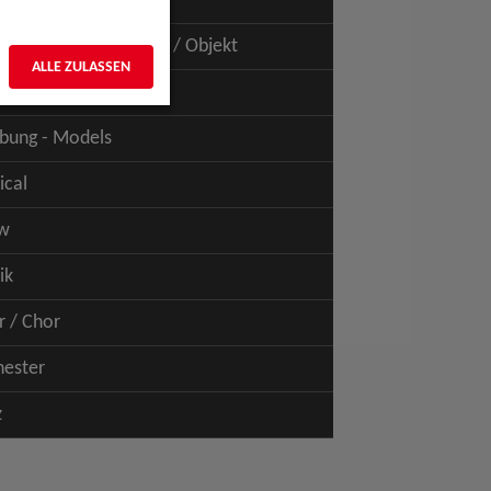
uspiel - Film / TV
uspiel - Figur / Puppe / Objekt
ALLE ZULASSEN
bung - Talents
bung - Models
ical
w
ik
r / Chor
hester
z