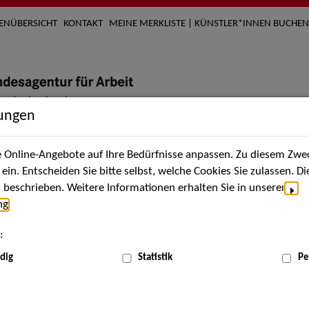
TENÜBERSICHT
KONTAKT
MEINE MERKLISTE | KÜNSTLER*INNEN BUCHEN
lungen
Online-Angebote auf Ihre Bedürfnisse anpassen. Zu diesem Zwec
nach Künstler*innen
Über uns
Aktuelles
Termi
in. Entscheiden Sie bitte selbst, welche Cookies Sie zulassen. D
beschrieben. Weitere Informationen erhalten Sie in unserer
ng
.
nnen
:
ME
dig
Statistik
Pe
Scha