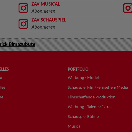
ZAV MUSICAL
Abonnieren
ZAV SCHAUSPIEL
Abonnieren
rick Bimazubute
LLES
PORTFOLIO
uns
Werbung - Models
les
Schauspiel Film/Fernsehen/Media
ne
Filmschaffende Produktion
Werbung - Talents/Extras
Schauspiel Bühne
Musical