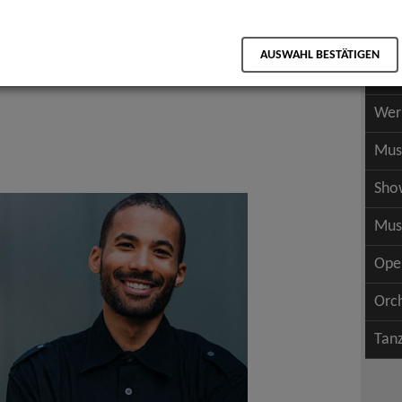
Scha
als PDF speichern
Scha
AUSWAHL BESTÄTIGEN
Wer
Wer
Mus
Sho
Mus
Ope
Orc
Tan