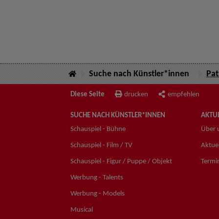
Suche nach Künstler*innen
Pat
Diese Seite
drucken
empfehlen
SUCHE NACH KÜNSTLER*INNEN
AKTUE
Schauspiel - Bühne
Über 
Schauspiel - Film / TV
Aktuel
Schauspiel - Figur / Puppe / Objekt
Termi
Werbung - Talents
Werbung - Models
Musical