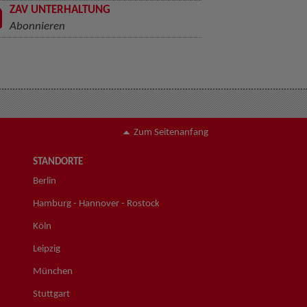
ZAV UNTERHALTUNG
Abonnieren
Zum Seitenanfang
STANDORTE
Berlin
Hamburg - Hannover - Rostock
Köln
Leipzig
München
Stuttgart