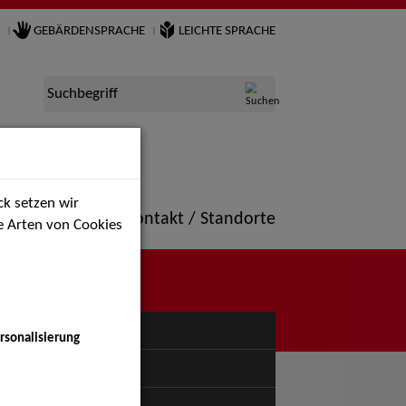
GEBÄRDENSPRACHE
LEICHTE SPRACHE
Suchbegriff
k setzen wir
ne
Portfolio
Kontakt / Standorte
ie Arten von Cookies
NÜ
rsonalisierung
uspiel - Bühne