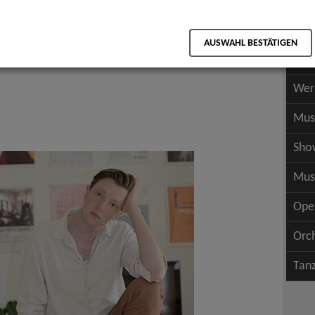
Scha
als PDF speichern
Scha
AUSWAHL BESTÄTIGEN
Wer
Wer
Mus
Sho
Mus
Ope
Orc
Tan