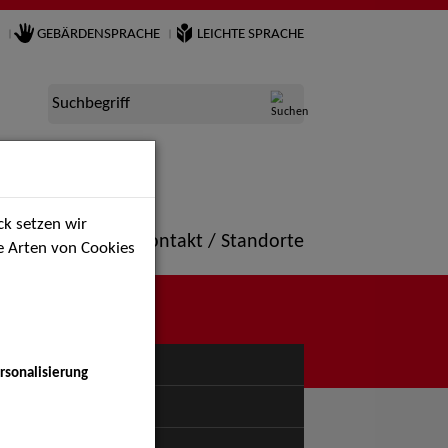
GEBÄRDENSPRACHE
LEICHTE SPRACHE
Suchbegriff
k setzen wir
ne
Portfolio
Kontakt / Standorte
ie Arten von Cookies
NÜ
rsonalisierung
uspiel - Bühne