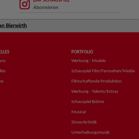
ZAV SCHAUSPIEL
Abonnieren
ian Bierwirth
LLES
PORTFOLIO
uns
Werbung - Models
les
Schauspiel Film/Fernsehen/Media
ne
Filmschaffende Produktion
Werbung - Talents/Extras
Schauspiel Bühne
Musical
Show/Artistik
Unterhaltungsmusik