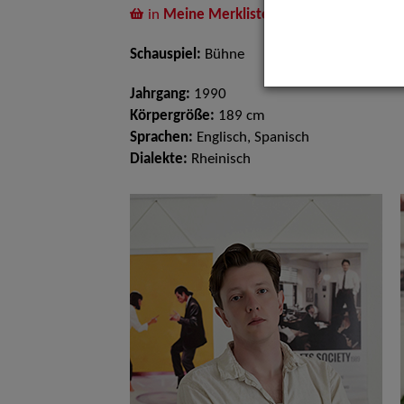
in
Meine Merkliste
legen
Schauspiel:
Bühne
Jahrgang:
1990
Körpergröße:
189 cm
Sprachen:
Englisch, Spanisch
Dialekte:
Rheinisch