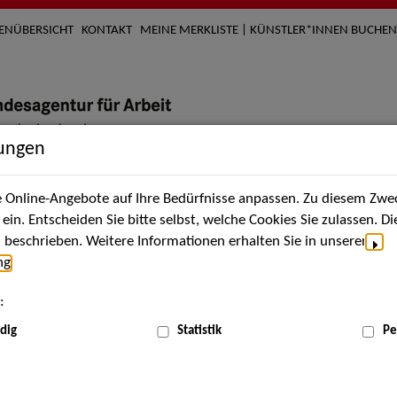
TENÜBERSICHT
KONTAKT
MEINE MERKLISTE | KÜNSTLER*INNEN BUCHEN
lungen
Online-Angebote auf Ihre Bedürfnisse anpassen. Zu diesem Zwec
nach Künstler*innen
Über uns
Aktuelles
Termi
in. Entscheiden Sie bitte selbst, welche Cookies Sie zulassen. D
beschrieben. Weitere Informationen erhalten Sie in unserer
ng
.
nnen
:
ME
dig
Statistik
Pe
Scha