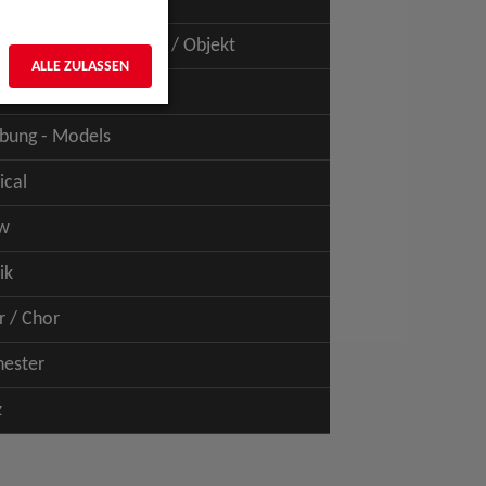
uspiel - Film / TV
uspiel - Figur / Puppe / Objekt
ALLE ZULASSEN
bung - Talents
bung - Models
ical
w
ik
r / Chor
hester
z