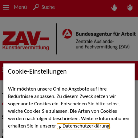
Menü
Suche
Suche nach Künstler*innen
Cookie-Einstellungen
Wir möchten unsere Online-Angebote auf Ihre
Janek Biedermann
Bedürfnisse anpassen. Zu diesem Zweck setzen wir
sogenannte Cookies ein. Entscheiden Sie bitte selbst,
in
Meine Merkliste
legen
als PDF speichern
welche Cookies Sie zulassen. Die Arten von Cookies
Schauspiel:
Bühne
werden nachfolgend beschrieben. Weitere Informationen
erhalten Sie in unserer
Datenschutzerklärung
.
Jahrgang:
2001