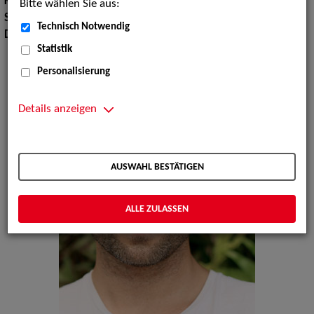
Körpergröße:
177 cm
Bitte wählen Sie aus:
Sprachen:
Englisch
Technisch Notwendig
Dialekte:
Bayerisch, Plattdeutsch
Statistik
Personalisierung
Details anzeigen
AUSWAHL BESTÄTIGEN
ALLE ZULASSEN