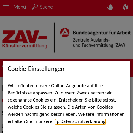
Menü
Suche
Suche nach Künstler*innen
Cookie-Einstellungen
Wir möchten unsere Online-Angebote auf Ihre
Michael Bernhard
Bedürfnisse anpassen. Zu diesem Zweck setzen wir
sogenannte Cookies ein. Entscheiden Sie bitte selbst,
in
Meine Merkliste
legen
als PDF speichern
welche Cookies Sie zulassen. Die Arten von Cookies
Schauspiel:
Bühne
werden nachfolgend beschrieben. Weitere Informationen
erhalten Sie in unserer
Datenschutzerklärung
.
Jahrgang:
1979