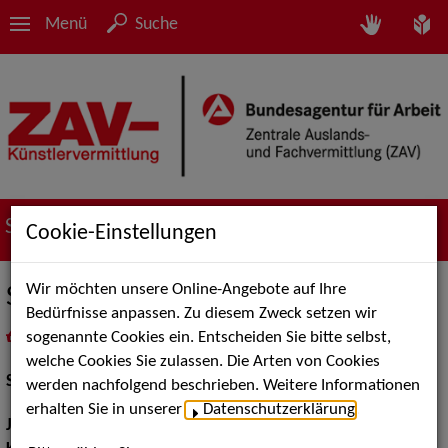
Menü
Suche
Suche nach Künstler*innen
Cookie-Einstellungen
Wir möchten unsere Online-Angebote auf Ihre
Stephan Benson
Bedürfnisse anpassen. Zu diesem Zweck setzen wir
sogenannte Cookies ein. Entscheiden Sie bitte selbst,
in
Meine Merkliste
legen
als PDF speichern
welche Cookies Sie zulassen. Die Arten von Cookies
Schauspiel:
Bühne, Film und TV
werden nachfolgend beschrieben. Weitere Informationen
erhalten Sie in unserer
Datenschutzerklärung
.
Jahrgang:
1964