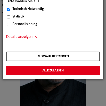
Körpergröße:
188 cm
Bitte wählen Sie aus:
Sprachen:
Englisch, Französisch
Technisch Notwendig
Dialekte:
Ruhrdeutsch, Westfälisch
Statistik
Personalisierung
Details anzeigen
AUSWAHL BESTÄTIGEN
ALLE ZULASSEN