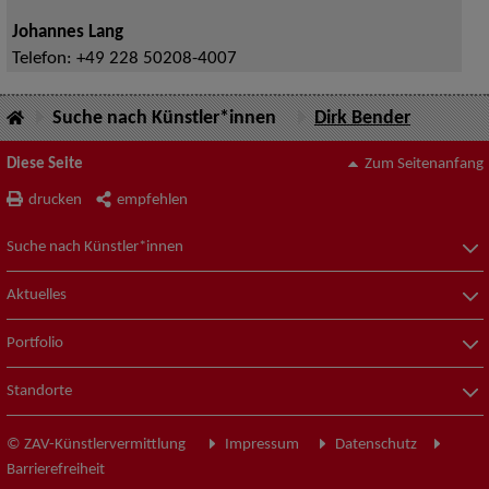
Johannes Lang
Telefon:
+49 228 50208-4007
Suche nach Künstler*innen
Dirk Bender
Diese Seite
Zum Seitenanfang
drucken
empfehlen
Suche nach Künstler*innen
Aktuelles
Portfolio
Standorte
© ZAV-Künstlervermittlung
Impressum
Datenschutz
Barrierefreiheit