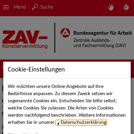
Menü
Suche
Suche nach Künstler*innen
Cookie-Einstellungen
Wir möchten unsere Online-Angebote auf Ihre
Dirk Bender
Bedürfnisse anpassen. Zu diesem Zweck setzen wir
sogenannte Cookies ein. Entscheiden Sie bitte selbst,
in
Meine Merkliste
legen
als PDF speichern
welche Cookies Sie zulassen. Die Arten von Cookies
Schauspiel:
Bühne
werden nachfolgend beschrieben. Weitere Informationen
erhalten Sie in unserer
Datenschutzerklärung
.
Jahrgang:
1944