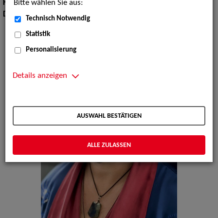
Bitte wählen Sie aus:
Körpergröße:
180 cm
Dialekte:
Wienerisch, Österreichisch
Technisch Notwendig
Statistik
Personalisierung
Details anzeigen
AUSWAHL BESTÄTIGEN
ALLE ZULASSEN