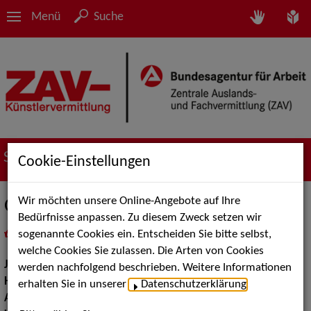
Menü
Suche
Suche nach Künstler*innen
Cookie-Einstellungen
Wir möchten unsere Online-Angebote auf Ihre
Otto Beckmann
Bedürfnisse anpassen. Zu diesem Zweck setzen wir
sogenannte Cookies ein. Entscheiden Sie bitte selbst,
in
Meine Merkliste
legen
als PDF speichern
welche Cookies Sie zulassen. Die Arten von Cookies
Jahrgang:
1974
werden nachfolgend beschrieben. Weitere Informationen
Haarfarbe:
braun
erhalten Sie in unserer
Datenschutzerklärung
.
Augenfarbe:
braun