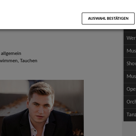
Scha
als PDF speichern
Scha
AUSWAHL BESTÄTIGEN
Wer
Wer
Mus
 allgemein
chwimmen, Tauchen
Sho
Mus
Ope
Orc
Tan