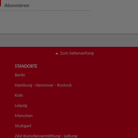
Abonnieren
Zum Seitenanfang
STANDORTE
Berlin
Hamburg - Hannover - Rostock
Köln
Leipzig
München
Stuttgart
ZAV-Künstlervermittlung - Leitung