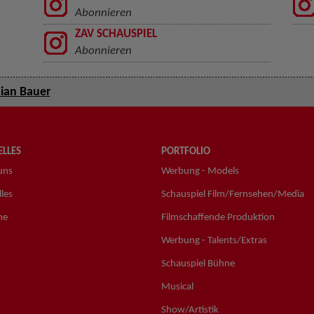
Abonnieren
ZAV SCHAUSPIEL
Abonnieren
ian Bauer
LLES
PORTFOLIO
uns
Werbung - Models
les
Schauspiel Film/Fernsehen/Media
ne
Filmschaffende Produktion
Werbung - Talents/Extras
Schauspiel Bühne
Musical
Show/Artistik