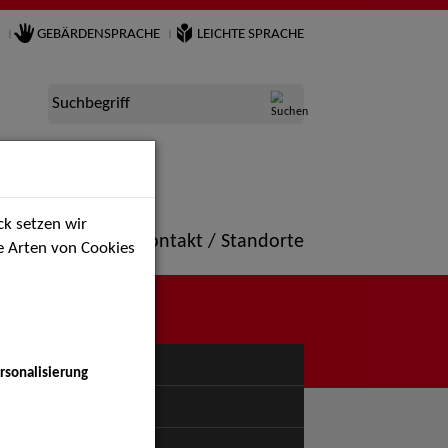
GEBÄRDENSPRACHE
LEICHTE SPRACHE
Suchbegriff
k setzen wir
ne
Portfolio
Kontakt / Standorte
ie Arten von Cookies
NÜ
rsonalisierung
uspiel - Bühne