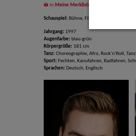
in
Meine Merkliste
legen
Schauspiel:
Bühne, Film und TV
Jahrgang:
1997
Augenfarbe:
blau-grün
Körpergröße:
181 cm
Tanz:
Choreographie, Afro, Rock'n'Roll, Tanz
Sport:
Fechten, Kanufahren, Radfahren, S
Sprachen:
Deutsch, Englisch