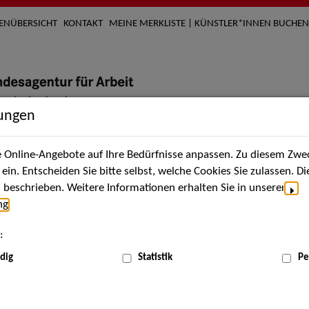
TENÜBERSICHT
KONTAKT
MEINE MERKLISTE | KÜNSTLER*INNEN BUCHEN
lungen
Online-Angebote auf Ihre Bedürfnisse anpassen. Zu diesem Zwec
nach Künstler*innen
Über uns
Aktuelles
Termi
in. Entscheiden Sie bitte selbst, welche Cookies Sie zulassen. D
beschrieben. Weitere Informationen erhalten Sie in unserer
ng
.
nnen
:
ME
dig
Statistik
Pe
Scha