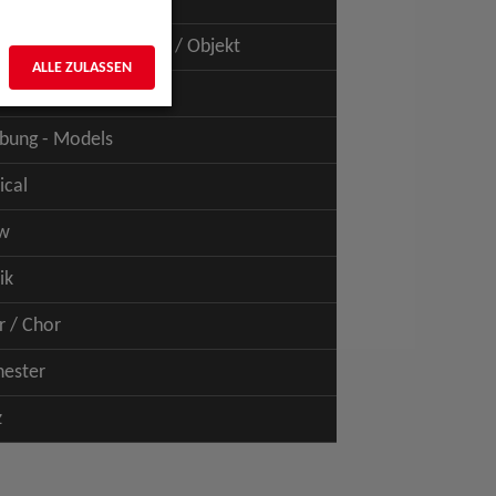
uspiel - Film / TV
uspiel - Figur / Puppe / Objekt
ALLE ZULASSEN
bung - Talents
bung - Models
ical
w
ik
r / Chor
hester
z