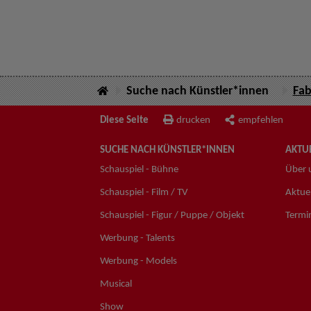
Suche nach Künstler*innen
Fab
Diese Seite
drucken
empfehlen
SUCHE NACH KÜNSTLER*INNEN
AKTUE
Schauspiel - Bühne
Über 
Schauspiel - Film / TV
Aktuel
Schauspiel - Figur / Puppe / Objekt
Termi
Werbung - Talents
Werbung - Models
Musical
Show