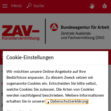
Menü
Suche
Suche nach Künstler*innen
Cookie-Einstellungen
Wir möchten unsere Online-Angebote auf Ihre
Thomas Bartholomäus
Bedürfnisse anpassen. Zu diesem Zweck setzen wir
sogenannte Cookies ein. Entscheiden Sie bitte selbst,
in
Meine Merkliste
legen
als PDF speichern
welche Cookies Sie zulassen. Die Arten von Cookies
Schauspiel:
Film und TV
werden nachfolgend beschrieben. Weitere Informationen
erhalten Sie in unserer
Datenschutzerklärung
.
Jahrgang:
1971