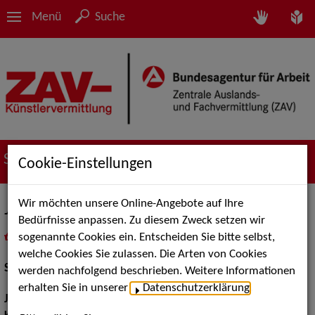
Menü
Suche
Suche nach Künstler*innen
Cookie-Einstellungen
Wir möchten unsere Online-Angebote auf Ihre
Jean Paul Baeck
Bedürfnisse anpassen. Zu diesem Zweck setzen wir
sogenannte Cookies ein. Entscheiden Sie bitte selbst,
in
Meine Merkliste
legen
als PDF speichern
welche Cookies Sie zulassen. Die Arten von Cookies
Schauspiel:
Film und TV
werden nachfolgend beschrieben. Weitere Informationen
erhalten Sie in unserer
Datenschutzerklärung
.
Jahrgang:
1983