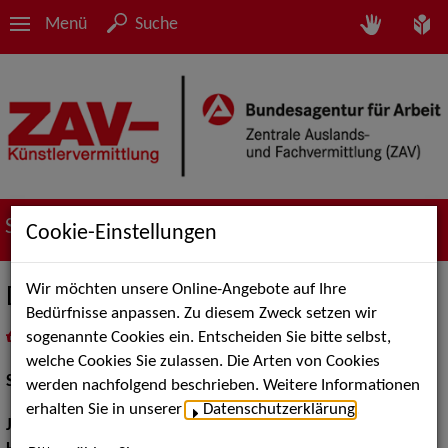
Menü
Suche
Suche nach Künstler*innen
Cookie-Einstellungen
Wir möchten unsere Online-Angebote auf Ihre
Daniel Baaden
Bedürfnisse anpassen. Zu diesem Zweck setzen wir
sogenannte Cookies ein. Entscheiden Sie bitte selbst,
in
Meine Merkliste
legen
als PDF speichern
welche Cookies Sie zulassen. Die Arten von Cookies
Schauspiel:
Film und TV
werden nachfolgend beschrieben. Weitere Informationen
erhalten Sie in unserer
Datenschutzerklärung
.
Jahrgang:
1981