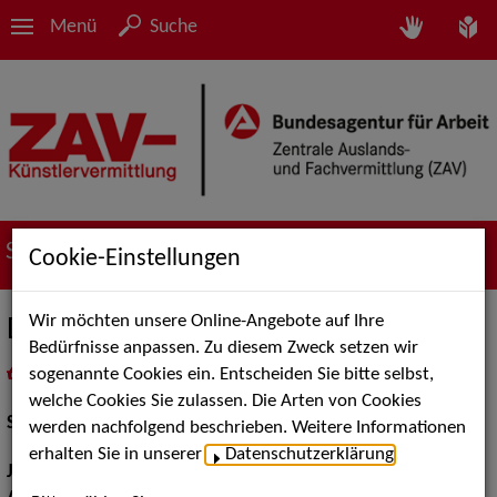
Menü
Suche
Suche nach Künstler*innen
Cookie-Einstellungen
Wir möchten unsere Online-Angebote auf Ihre
Diego Andreas
Bedürfnisse anpassen. Zu diesem Zweck setzen wir
sogenannte Cookies ein. Entscheiden Sie bitte selbst,
in
Meine Merkliste
legen
als PDF speichern
welche Cookies Sie zulassen. Die Arten von Cookies
Schauspiel:
Film und TV
werden nachfolgend beschrieben. Weitere Informationen
erhalten Sie in unserer
Datenschutzerklärung
.
Jahrgang:
1988