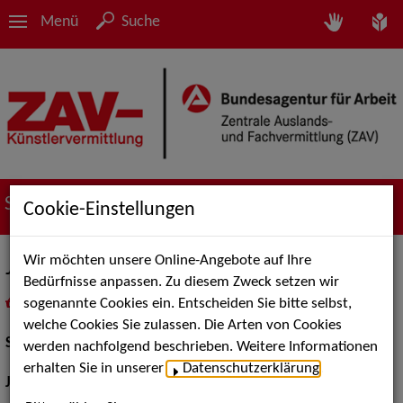
Menü
Suche
Suche nach Künstler*innen
Cookie-Einstellungen
Wir möchten unsere Online-Angebote auf Ihre
Jonas Anders
Bedürfnisse anpassen. Zu diesem Zweck setzen wir
sogenannte Cookies ein. Entscheiden Sie bitte selbst,
in
Meine Merkliste
legen
als PDF speichern
welche Cookies Sie zulassen. Die Arten von Cookies
Schauspiel:
Bühne
werden nachfolgend beschrieben. Weitere Informationen
erhalten Sie in unserer
Datenschutzerklärung
.
Jahrgang:
1987