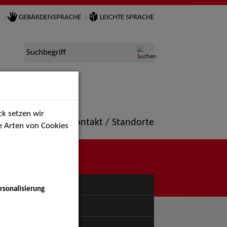
GEBÄRDENSPRACHE
LEICHTE SPRACHE
Suchbegriff
k setzen wir
ne
Portfolio
Kontakt / Standorte
ie Arten von Cookies
NÜ
rsonalisierung
uspiel - Bühne