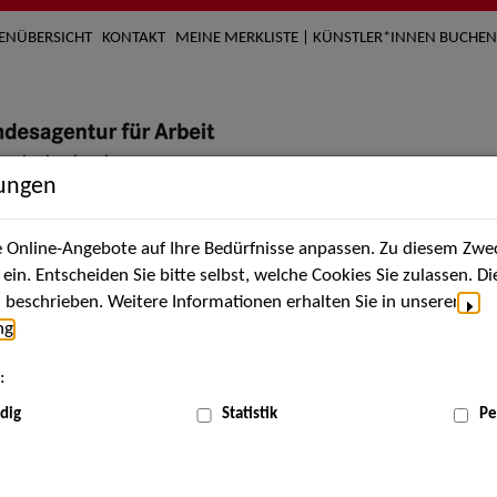
TENÜBERSICHT
KONTAKT
MEINE MERKLISTE | KÜNSTLER*INNEN BUCHEN
lungen
Online-Angebote auf Ihre Bedürfnisse anpassen. Zu diesem Zwec
nach Künstler*innen
Über uns
Aktuelles
Termi
in. Entscheiden Sie bitte selbst, welche Cookies Sie zulassen. D
beschrieben. Weitere Informationen erhalten Sie in unserer
ng
.
nnen
:
ME
dig
Statistik
Pe
Scha