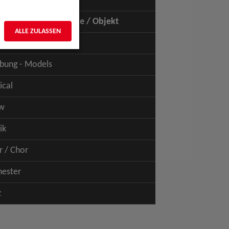
uspiel - Film / TV
uspiel - Figur / Puppe / Objekt
ALLE ZULASSEN
bung - Talents
bung - Models
ical
w
ik
r / Chor
hester
z