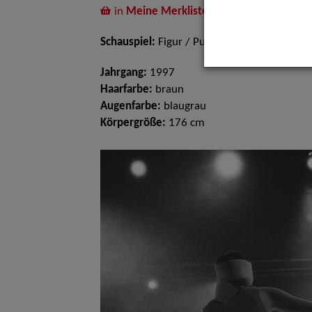
in
Meine Merkliste
legen
Schauspiel:
Figur / Puppe / Objekt
Jahrgang:
1997
Haarfarbe:
braun
Augenfarbe:
blaugrau
Körpergröße:
176 cm