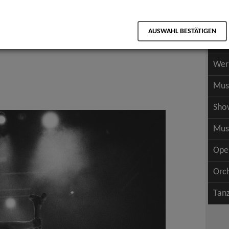
Scha
als PDF speichern
Scha
AUSWAHL BESTÄTIGEN
Wer
Wer
Mus
Sho
Mus
Ope
Orc
Tan