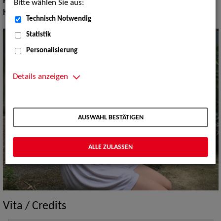
Haarfarbe:
blond
Bitte wählen Sie aus:
Körpergröße:
166 cm
Technisch Notwendig
Statistik
Personalisierung
Details anzeigen
AUSWAHL BESTÄTIGEN
ALLE ZULASSEN
Vita / Credits