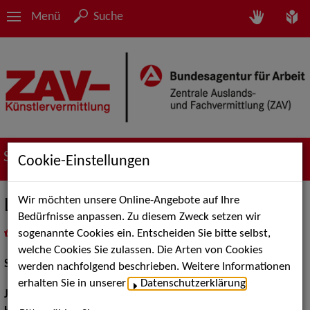
Menü
Suche
Suche nach Künstler*innen
Cookie-Einstellungen
Wir möchten unsere Online-Angebote auf Ihre
Lotte Patzelt
Bedürfnisse anpassen. Zu diesem Zweck setzen wir
sogenannte Cookies ein. Entscheiden Sie bitte selbst,
in
Meine Merkliste
legen
als PDF speichern
welche Cookies Sie zulassen. Die Arten von Cookies
Schauspiel:
Figur / Puppe / Objekt
werden nachfolgend beschrieben. Weitere Informationen
erhalten Sie in unserer
Datenschutzerklärung
.
Jahrgang:
1999