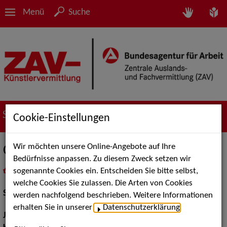
Menü
Suche
Suche nach Künstler*innen
Cookie-Einstellungen
Wir möchten unsere Online-Angebote auf Ihre
Camilla Krause
Bedürfnisse anpassen. Zu diesem Zweck setzen wir
sogenannte Cookies ein. Entscheiden Sie bitte selbst,
in
Meine Merkliste
legen
als PDF speichern
welche Cookies Sie zulassen. Die Arten von Cookies
Schauspiel:
Figur / Puppe / Objekt
werden nachfolgend beschrieben. Weitere Informationen
erhalten Sie in unserer
Datenschutzerklärung
.
Jahrgang:
1998