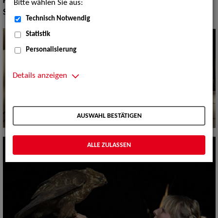
Körpergröße:
164 cm
Bitte wählen Sie aus:
Sprachen:
Englisch, Französisch
Technisch Notwendig
Statistik
Personalisierung
Details anzeigen
AUSWAHL BESTÄTIGEN
ALLE ZULASSEN