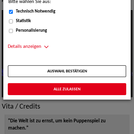
Körpergröße:
153 cm
Bitte wählen Sie aus:
Technisch Notwendig
Statistik
Personalisierung
Details anzeigen
AUSWAHL BESTÄTIGEN
ALLE ZULASSEN
Vita / Credits
"Die Welt ist zu ernst, um kein Puppenspiel zu
machen."