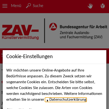
Menü
Suche
Suche nach Künstler*innen
Cookie-Einstellungen
Wir möchten unsere Online-Angebote auf Ihre
Thea Alexander
Bedürfnisse anpassen. Zu diesem Zweck setzen wir
sogenannte Cookies ein. Entscheiden Sie bitte selbst,
in
Meine Merkliste
legen
als PDF speichern
welche Cookies Sie zulassen. Die Arten von Cookies
Schauspiel:
Figur / Puppe / Objekt
werden nachfolgend beschrieben. Weitere Informationen
erhalten Sie in unserer
Datenschutzerklärung
.
Jahrgang:
2000