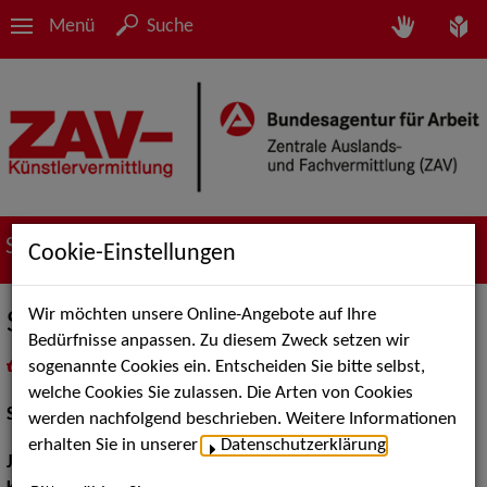
Menü
Suche
Suche nach Künstler*innen
Cookie-Einstellungen
Wir möchten unsere Online-Angebote auf Ihre
Sven Tillmann
Bedürfnisse anpassen. Zu diesem Zweck setzen wir
sogenannte Cookies ein. Entscheiden Sie bitte selbst,
in
Meine Merkliste
legen
als PDF speichern
welche Cookies Sie zulassen. Die Arten von Cookies
Schauspiel:
Figur / Puppe / Objekt
werden nachfolgend beschrieben. Weitere Informationen
erhalten Sie in unserer
Datenschutzerklärung
.
Jahrgang:
1988