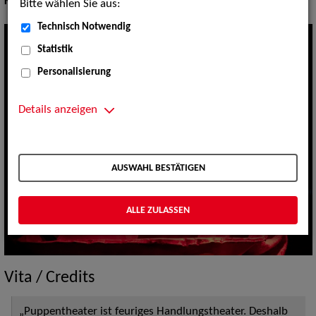
Körpergröße:
173 cm
Bitte wählen Sie aus:
Technisch Notwendig
Statistik
Personalisierung
Details anzeigen
AUSWAHL BESTÄTIGEN
ALLE ZULASSEN
Vita / Credits
„Puppentheater ist feuriges Handlungstheater. Deshalb