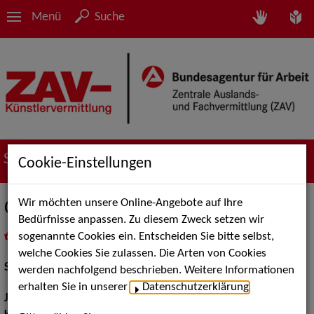
Menü
Suche
Suche nach Künstler*innen
Cookie-Einstellungen
Wir möchten unsere Online-Angebote auf Ihre
Christopher Breust
Bedürfnisse anpassen. Zu diesem Zweck setzen wir
sogenannte Cookies ein. Entscheiden Sie bitte selbst,
in
Meine Merkliste
legen
als PDF speichern
welche Cookies Sie zulassen. Die Arten von Cookies
Schauspiel:
Figur / Puppe / Objekt
werden nachfolgend beschrieben. Weitere Informationen
erhalten Sie in unserer
Datenschutzerklärung
.
Jahrgang:
2000