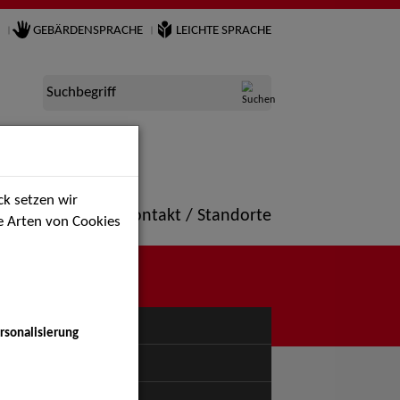
GEBÄRDENSPRACHE
LEICHTE SPRACHE
Suchbegriff
k setzen wir
ne
Portfolio
Kontakt / Standorte
ie Arten von Cookies
NÜ
rsonalisierung
uspiel - Bühne