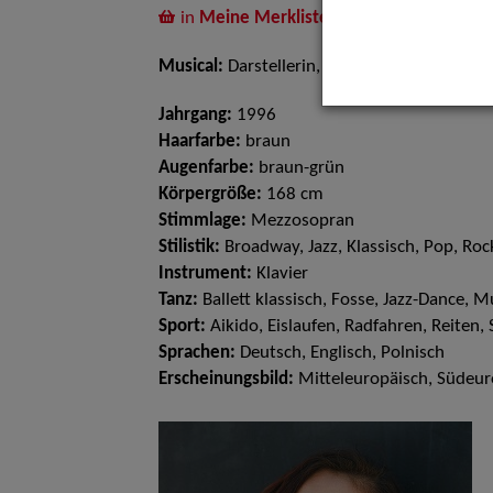
in
Meine Merkliste
legen
Musical:
Darstellerin, Sängerin
Jahrgang:
1996
Haarfarbe:
braun
Augenfarbe:
braun-grün
Körpergröße:
168 cm
Stimmlage:
Mezzosopran
Stilistik:
Broadway, Jazz, Klassisch, Pop, Roc
Instrument:
Klavier
Tanz:
Ballett klassisch, Fosse, Jazz-Dance, 
Sport:
Aikido, Eislaufen, Radfahren, Reiten
Sprachen:
Deutsch, Englisch, Polnisch
Erscheinungsbild:
Mitteleuropäisch, Südeur