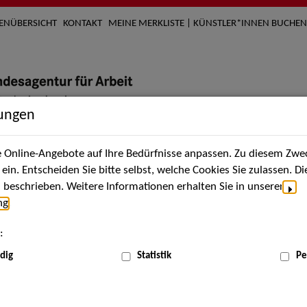
TENÜBERSICHT
KONTAKT
MEINE MERKLISTE | KÜNSTLER*INNEN BUCHEN
lungen
Online-Angebote auf Ihre Bedürfnisse anpassen. Zu diesem Zwec
nach Künstler*innen
Über uns
Aktuelles
Termi
in. Entscheiden Sie bitte selbst, welche Cookies Sie zulassen. D
beschrieben. Weitere Informationen erhalten Sie in unserer
ng
.
nnen
:
ME
dig
Statistik
Pe
Scha