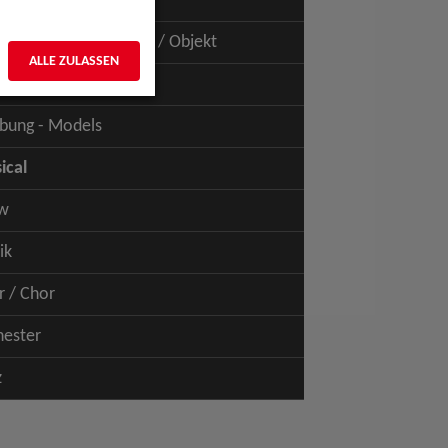
uspiel - Film / TV
uspiel - Figur / Puppe / Objekt
ALLE ZULASSEN
bung - Talents
bung - Models
ical
w
ik
r / Chor
hester
z