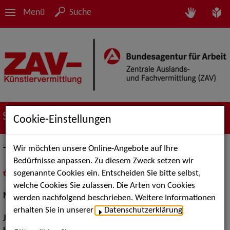
Menü
Suche
Suche nach Künstler*innen
Cookie-Einstellungen
Wir möchten unsere Online-Angebote auf Ihre
Tamara Wörner
Bedürfnisse anpassen. Zu diesem Zweck setzen wir
sogenannte Cookies ein. Entscheiden Sie bitte selbst,
in
Meine Merkliste
legen
als PDF speichern
welche Cookies Sie zulassen. Die Arten von Cookies
Musical:
Darstellerin, Sängerin, Tänzerin
werden nachfolgend beschrieben. Weitere Informationen
erhalten Sie in unserer
Datenschutzerklärung
.
Jahrgang:
1971