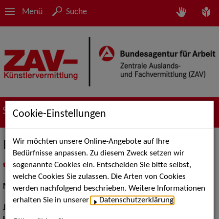
Menü
Suche
Suche nach Künstler*innen
Cookie-Einstellungen
Wir möchten unsere Online-Angebote auf Ihre
Markus Wilhelm
Bedürfnisse anpassen. Zu diesem Zweck setzen wir
sogenannte Cookies ein. Entscheiden Sie bitte selbst,
in
Meine Merkliste
legen
als PDF speichern
welche Cookies Sie zulassen. Die Arten von Cookies
Musical:
Darsteller, Sänger
werden nachfolgend beschrieben. Weitere Informationen
erhalten Sie in unserer
Datenschutzerklärung
.
Jahrgang:
1995