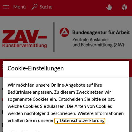
Menü
Suche
Suche nach Künstler*innen
Cookie-Einstellungen
Wir möchten unsere Online-Angebote auf Ihre
Amanda Whitford
Bedürfnisse anpassen. Zu diesem Zweck setzen wir
sogenannte Cookies ein. Entscheiden Sie bitte selbst,
in
Meine Merkliste
legen
als PDF speichern
welche Cookies Sie zulassen. Die Arten von Cookies
Musical:
Sängerin
werden nachfolgend beschrieben. Weitere Informationen
erhalten Sie in unserer
Datenschutzerklärung
.
Haarfarbe:
schwarz