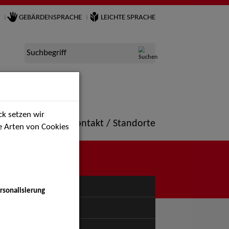
GEBÄRDENSPRACHE
LEICHTE SPRACHE
Suchbegriff
k setzen wir
ne
Portfolio
Kontakt / Standorte
ie Arten von Cookies
NÜ
rsonalisierung
uspiel - Bühne