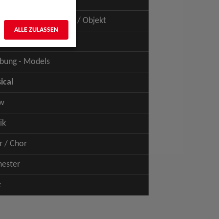
uspiel - Film / TV
uspiel - Figur / Puppe / Objekt
ALLE ZULASSEN
bung - Talents
bung - Models
ical
w
ik
r / Chor
hester
z