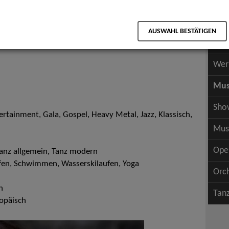
Scha
als PDF speichern
Scha
AUSWAHL BESTÄTIGEN
Wer
Wer
Mus
Sho
rtainment, Gala, Gospel, Heavy Metal, Jazz, Klassisch,
Mus
Ope
Tanz allgemein, Tanz modern
fen, Schwimmen, Wasserskilaufen, Yoga
Orc
h
Tan
opäisch