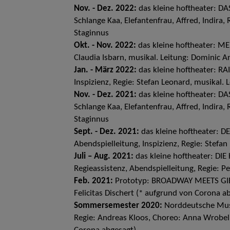
Nov. - Dez. 2022:
das kleine hoftheater: D
Schlange Kaa, Elefantenfrau, Affred, Indira,
Staginnus
Okt. - Nov. 2022:
das kleine hoftheater: M
Claudia Isbarn, musikal. Leitung: Dominic A
Jan. - März 2022:
das kleine hoftheater: RA
Inspizienz, Regie: Stefan Leonard, musikal.
Nov. - Dez. 2021:
das kleine hoftheater: D
Schlange Kaa, Elefantenfrau, Affred, Indira,
Staginnus
Sept. - Dez. 2021:
das kleine hoftheater: DE
Abendspielleitung, Inspizienz, Regie: Stefan
Juli – Aug. 2021:
das kleine hoftheater: DIE
Regieassistenz, Abendspielleitung, Regie: P
Feb. 2021:
Prototyp: BROADWAY MEETS GIEßE
Felicitas Dischert (* aufgrund von Corona a
Sommersemester 2020:
Norddeutsche Mus
Regie: Andreas Kloos, Choreo: Anna Wrobel,