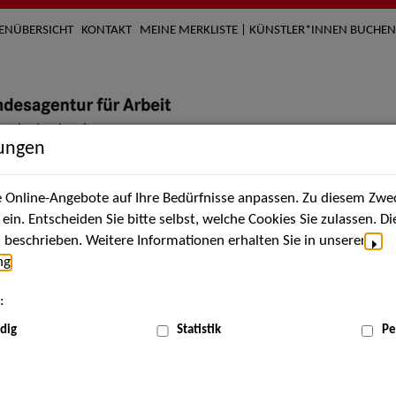
TENÜBERSICHT
KONTAKT
MEINE MERKLISTE | KÜNSTLER*INNEN BUCHEN
lungen
Online-Angebote auf Ihre Bedürfnisse anpassen. Zu diesem Zwec
nach Künstler*innen
Über uns
Aktuelles
Termi
in. Entscheiden Sie bitte selbst, welche Cookies Sie zulassen. D
beschrieben. Weitere Informationen erhalten Sie in unserer
ng
.
nnen
:
ME
dig
Statistik
Pe
Scha