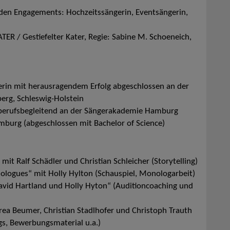
 den Engagements: Hochzeitssängerin, Eventsängerin,
TER / Gestiefelter Kater, Regie: Sabine M. Schoeneich,
erin mit herausragendem Erfolg abgeschlossen an der
rg, Schleswig-Holstein
berufsbegleitend an der Sängerakademie Hamburg
burg (abgeschlossen mit Bachelor of Science)
t Ralf Schädler und Christian Schleicher (Storytelling)
logues“ mit Holly Hylton (Schauspiel, Monologarbeit)
id Hartland und Holly Hyton“ (Auditioncoaching und
 Beumer, Christian Stadlhofer und Christoph Trauth
gs, Bewerbungsmaterial u.a.)