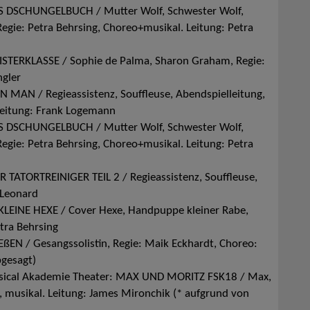
AS DSCHUNGELBUCH / Mutter Wolf, Schwester Wolf,
 Regie: Petra Behrsing, Choreo+musikal. Leitung: Petra
EISTERKLASSE / Sophie de Palma, Sharon Graham, Regie:
ngler
IN MAN / Regieassistenz, Souffleuse, Abendspielleitung,
 Leitung: Frank Logemann
AS DSCHUNGELBUCH / Mutter Wolf, Schwester Wolf,
 Regie: Petra Behrsing, Choreo+musikal. Leitung: Petra
R TATORTREINIGER TEIL 2 / Regieassistenz, Souffleuse,
 Leonard
 KLEINE HEXE / Cover Hexe, Handpuppe kleiner Rabe,
etra Behrsing
N / Gesangssolistin, Regie: Maik Eckhardt, Choreo:
bgesagt)
ical Akademie Theater: MAX UND MORITZ FSK18 / Max,
 musikal. Leitung: James Mironchik (* aufgrund von