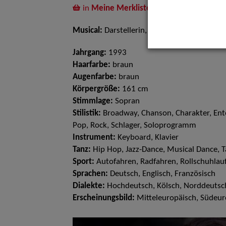
in
Meine Merkliste
legen
Musical:
Darstellerin, Sängerin
Jahrgang:
1993
Haarfarbe:
braun
Augenfarbe:
braun
Körpergröße:
161 cm
Stimmlage:
Sopran
Stilistik:
Broadway, Chanson, Charakter, Ente
Pop, Rock, Schlager, Soloprogramm
Instrument:
Keyboard, Klavier
Tanz:
Hip Hop, Jazz-Dance, Musical Dance, 
Sport:
Autofahren, Radfahren, Rollschuhlau
Sprachen:
Deutsch, Englisch, Französisch
Dialekte:
Hochdeutsch, Kölsch, Norddeutsc
Erscheinungsbild:
Mitteleuropäisch, Südeur