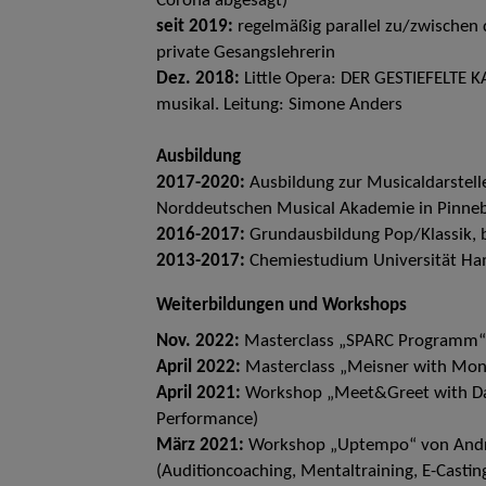
Corona abgesagt)
seit 2019:
regelmäßig parallel zu/zwischen
private Gesangslehrerin
Dez. 2018:
Little Opera: DER GESTIEFELTE KA
musikal. Leitung: Simone Anders
Ausbildung
2017-2020:
Ausbildung zur Musicaldarstell
Norddeutschen Musical Akademie in Pinnebe
2016-2017:
Grundausbildung Pop/Klassik, 
2013-2017:
Chemiestudium Universität Ham
Weiterbildungen und Workshops
Nov. 2022:
Masterclass „SPARC Programm“ mi
April 2022:
Masterclass „Meisner with Mono
April 2021:
Workshop „Meet&Greet with Dav
Performance)
März 2021:
Workshop „Uptempo“ von Andrea
(Auditioncoaching, Mentaltraining, E-Castin