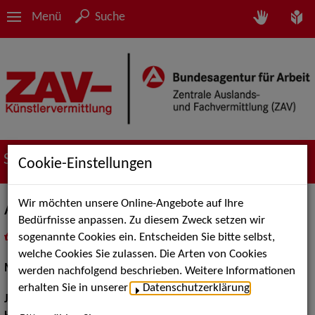
Menü
Suche
Suche nach Künstler*innen
Cookie-Einstellungen
Wir möchten unsere Online-Angebote auf Ihre
Ariane Swoboda
Bedürfnisse anpassen. Zu diesem Zweck setzen wir
sogenannte Cookies ein. Entscheiden Sie bitte selbst,
in
Meine Merkliste
legen
als PDF speichern
welche Cookies Sie zulassen. Die Arten von Cookies
Musical:
Darstellerin, Sängerin
werden nachfolgend beschrieben. Weitere Informationen
erhalten Sie in unserer
Datenschutzerklärung
.
Jahrgang:
1971