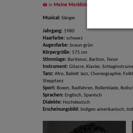
in
Meine Merkliste
legen
Musical:
Sänger
Jahrgang:
1980
Haarfarbe:
schwarz
Augenfarbe:
braun-grün
Körpergröße:
175 cm
Stimmlage:
Baritenor, Bariton, Tenor
Instrument:
Gitarre, Klavier, Schlaginstrum
Tanz:
Afro, Ballett Jazz, Choreographie, Folk
Stepptanz
Sport:
Boxen, Radfahren, Rollerblade, Rollsc
Sprachen:
Englisch, Spanisch
Dialekte:
Hochdeutsch
Erscheinungsbild:
Indigen amerikanisch, Ind