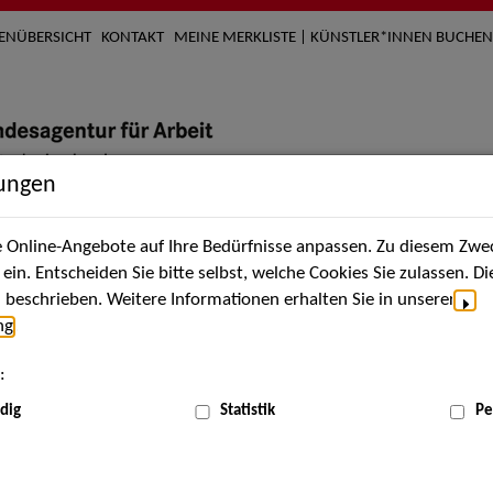
TENÜBERSICHT
KONTAKT
MEINE MERKLISTE | KÜNSTLER*INNEN BUCHEN
lungen
Online-Angebote auf Ihre Bedürfnisse anpassen. Zu diesem Zwec
nach Künstler*innen
Über uns
Aktuelles
Termi
in. Entscheiden Sie bitte selbst, welche Cookies Sie zulassen. D
beschrieben. Weitere Informationen erhalten Sie in unserer
ng
.
nnen
:
ME
dig
Statistik
Pe
Scha