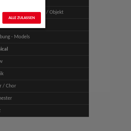
uspiel - Film / TV
uspiel - Figur / Puppe / Objekt
ALLE ZULASSEN
bung - Talents
bung - Models
ical
w
ik
r / Chor
hester
z