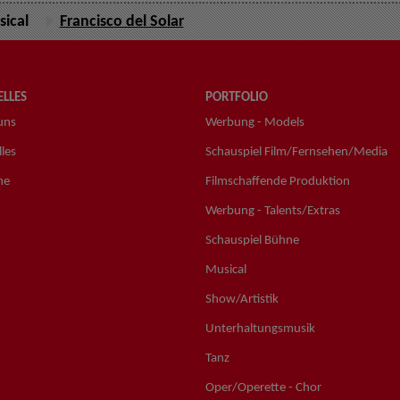
ical
Francisco del Solar
LLES
PORTFOLIO
uns
Werbung - Models
les
Schauspiel Film/Fernsehen/Media
ne
Filmschaffende Produktion
Werbung - Talents/Extras
Schauspiel Bühne
Musical
Show/Artistik
Unterhaltungsmusik
Tanz
Oper/Operette - Chor