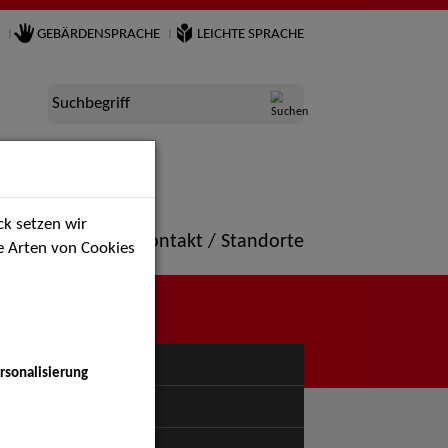
GEBÄRDENSPRACHE
LEICHTE SPRACHE
Suchbegriff
k setzen wir
ne
Portfolio
Kontakt / Standorte
ie Arten von Cookies
NÜ
rsonalisierung
uspiel - Bühne