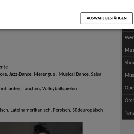
Scha
als PDF speichern
Scha
AUSWAHL BESTÄTIGEN
Wer
Wer
Mus
Sho
ente
lore, Jazz-Dance, Merengue , Musical Dance, Salsa,
Mus
Ope
huhlaufen, Tauchen, Volleyballspielen
Orc
isch, Lateinamerikanisch, Persisch, Südeuropäisch
Tan