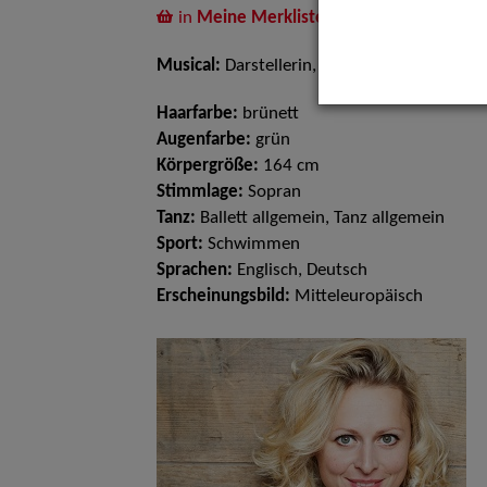
in
Meine Merkliste
legen
Musical:
Darstellerin, Sängerin
Haarfarbe:
brünett
Augenfarbe:
grün
Körpergröße:
164 cm
Stimmlage:
Sopran
Tanz:
Ballett allgemein, Tanz allgemein
Sport:
Schwimmen
Sprachen:
Englisch, Deutsch
Erscheinungsbild:
Mitteleuropäisch