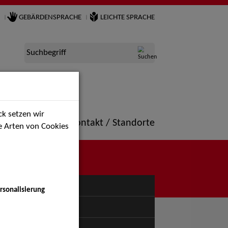
GEBÄRDENSPRACHE
LEICHTE SPRACHE
Suchbegriff
k setzen wir
ne
Portfolio
Kontakt / Standorte
ie Arten von Cookies
NÜ
rsonalisierung
uspiel - Bühne