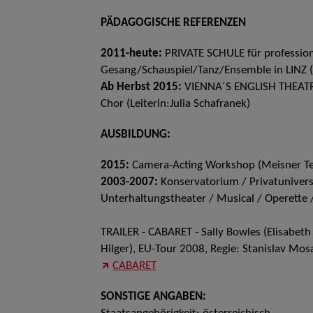
PÄDAGOGISCHE REFERENZEN
2011-heute:
PRIVATE SCHULE für profession
Gesang/Schauspiel/Tanz/Ensemble in LINZ (L
Ab Herbst 2015:
VIENNA´S ENGLISH THEATRE
Chor (Leiterin:Julia Schafranek)
AUSBILDUNG:
2015:
Camera-Acting Workshop (Meisner Tec
2003-2007:
Konservatorium / Privatuniversi
Unterhaltungstheater / Musical / Operette
TRAILER - CABARET - Sally Bowles (Elisabeth 
Hilger), EU-Tour 2008, Regie: Stanislav Mos
CABARET
SONSTIGE ANGABEN: