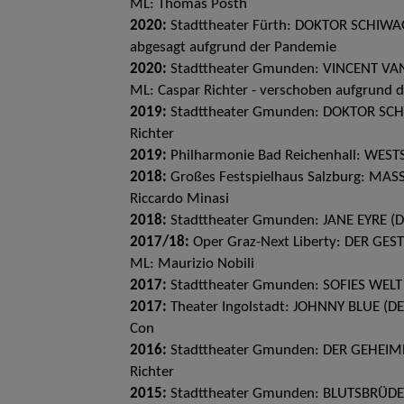
ML: Thomas Posth
2020:
Stadttheater Fürth: DOKTOR SCHIWAGO 
abgesagt aufgrund der Pandemie
2020:
Stadttheater Gmunden: VINCENT VAN 
ML: Caspar Richter - verschoben aufgrund 
2019:
Stadttheater Gmunden: DOKTOR SCHIW
Richter
2019:
Philharmonie Bad Reichenhall: WESTS
2018:
Großes Festspielhaus Salzburg: MASS 
Riccardo Minasi
2018:
Stadttheater Gmunden: JANE EYRE (DSE
2017/18:
Oper Graz-Next Liberty: DER GEST
ML: Maurizio Nobili
2017:
Stadttheater Gmunden: SOFIES WELT (Ö
2017:
Theater Ingolstadt: JOHNNY BLUE (DE) 
Con
2016:
Stadttheater Gmunden: DER GEHEIME G
Richter
2015:
Stadttheater Gmunden: BLUTSBRÜDER /