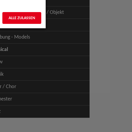
uspiel - Film / TV
uspiel - Figur / Puppe / Objekt
ALLE ZULASSEN
bung - Talents
bung - Models
ical
w
ik
r / Chor
hester
z