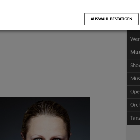
Scha
als PDF speichern
Scha
AUSWAHL BESTÄTIGEN
Wer
Wer
Mus
Sho
Mus
Ope
Orc
Tan