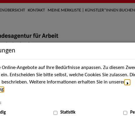
TENÜBERSICHT
KONTAKT
MEINE MERKLISTE | KÜNSTLER*INNEN BUCHEN
lungen
Online-Angebote auf Ihre Bedürfnisse anpassen. Zu diesem Zwec
nach Künstler*innen
Über uns
Aktuelles
Termi
in. Entscheiden Sie bitte selbst, welche Cookies Sie zulassen. D
beschrieben. Weitere Informationen erhalten Sie in unserer
ng
.
nnen
:
ME
dig
Statistik
Pe
Scha