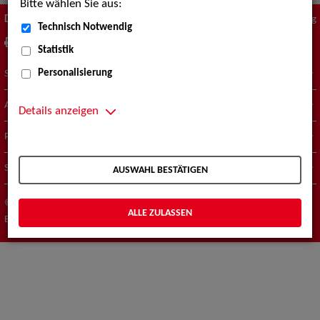
Bitte wählen Sie aus:
Diese Seite
Zum Seitenanfang
Technisch Notwendig
drucken
empfehlen
Statistik
Personalisierung
Suche nach Künstler*innen
Aktuelles
Details anzeigen
Portfolio
Standorte
AUSWAHL BESTÄTIGEN
© ZAV-Künstlervermittlung
Impressum
Datenschutz
ALLE ZULASSEN
Barrierefreiheit