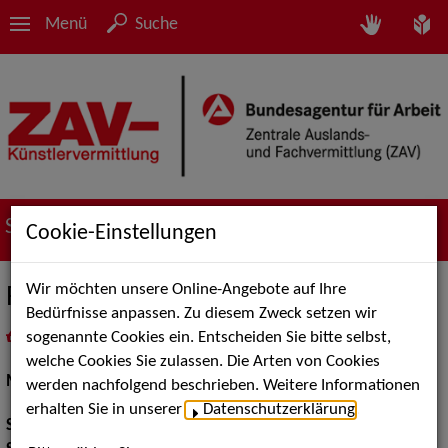
Menü
Suche
Suche nach Künstler*innen
Cookie-Einstellungen
Wir möchten unsere Online-Angebote auf Ihre
Riccarda Schönerstedt
Bedürfnisse anpassen. Zu diesem Zweck setzen wir
sogenannte Cookies ein. Entscheiden Sie bitte selbst,
in
Meine Merkliste
legen
als PDF speichern
welche Cookies Sie zulassen. Die Arten von Cookies
Musical:
Sängerin, Tänzerin
werden nachfolgend beschrieben. Weitere Informationen
erhalten Sie in unserer
Datenschutzerklärung
.
Stimmlage:
Mezzosopran