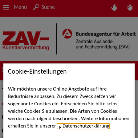
Menü
Suche
Suche nach Künstler*innen
Cookie-Einstellungen
Wir möchten unsere Online-Angebote auf Ihre
Teresa Scherhag
Bedürfnisse anpassen. Zu diesem Zweck setzen wir
sogenannte Cookies ein. Entscheiden Sie bitte selbst,
in
Meine Merkliste
legen
als PDF speichern
welche Cookies Sie zulassen. Die Arten von Cookies
Musical:
Darstellerin, Sängerin
werden nachfolgend beschrieben. Weitere Informationen
erhalten Sie in unserer
Datenschutzerklärung
.
Haarfarbe:
dunkelblond