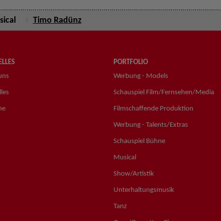
ical
Timo Radünz
LLES
PORTFOLIO
uns
Werbung - Models
les
Schauspiel Film/Fernsehen/Media
ne
Filmschaffende Produktion
Werbung - Talents/Extras
Schauspiel Bühne
Musical
Show/Artistik
Unterhaltungsmusik
Tanz