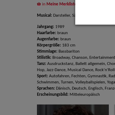
in
Meine Merkliste
legen
Musical:
Darsteller, Sänger, Tänzer
Jahrgang:
1989
Haarfarbe:
braun
Augenfarbe:
braun
Körpergröße:
183 cm
Stimmlage:
Bassbariton
Stilistik:
Broadway, Chanson, Entertainment
Tanz:
Ausdruckstanz, Ballett allgemein, Chor
Hop, Jazz-Dance, Musical Dance, Rock'n'Roll
Sport:
Autofahren, Fechten, Gymnastik, Radf
Schwimmen, Turnen, Volleyballspielen, Yog
Sprachen:
Dänisch, Deutsch, Englisch, Franzö
Erscheinungsbild:
Mitteleuropäisch