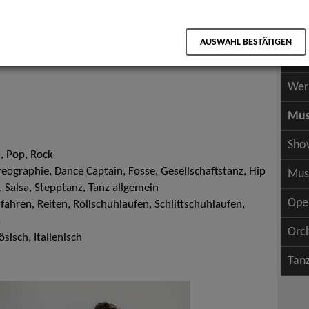
Scha
als PDF speichern
Scha
AUSWAHL BESTÄTIGEN
Wer
Wer
Mus
Sho
, Pop, Rock
eographie, Dance Captain, Fosse, Gesellschaftstanz, Hip
Mus
, Salsa, Stepptanz, Tanz allgemein
Ope
ahren, Reiten, Rollschuhlaufen, Schlittschuhlaufen,
a
Orc
sisch, Italienisch
Tan