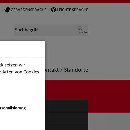
GEBÄRDENSPRACHE
LEICHTE SPRACHE
Suchbegriff
k setzen wir
ne
Portfolio
Kontakt / Standorte
ie Arten von Cookies
NÜ
rsonalisierung
uspiel - Bühne