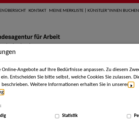
TENÜBERSICHT
KONTAKT
MEINE MERKLISTE | KÜNSTLER*INNEN BUCHEN
lungen
Online-Angebote auf Ihre Bedürfnisse anpassen. Zu diesem Zwec
nach Künstler*innen
Über uns
Aktuelles
Termi
in. Entscheiden Sie bitte selbst, welche Cookies Sie zulassen. D
beschrieben. Weitere Informationen erhalten Sie in unserer
ng
.
nnen
:
ME
dig
Statistik
Pe
Scha