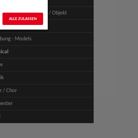
uspiel - Film / TV
uspiel - Figur / Puppe / Objekt
ALLE ZULASSEN
bung - Talents
bung - Models
ical
w
ik
r / Chor
hester
z