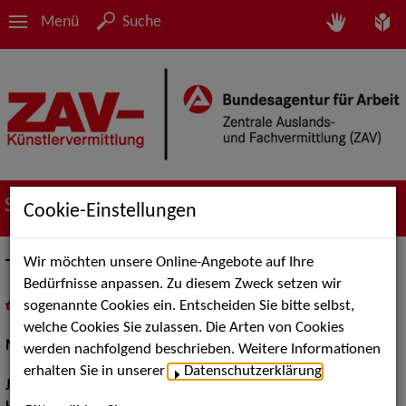
Menü
Suche
Suche nach Künstler*innen
Cookie-Einstellungen
Wir möchten unsere Online-Angebote auf Ihre
Timo Radünz
Bedürfnisse anpassen. Zu diesem Zweck setzen wir
sogenannte Cookies ein. Entscheiden Sie bitte selbst,
in
Meine Merkliste
legen
als PDF speichern
welche Cookies Sie zulassen. Die Arten von Cookies
Musical:
Darsteller, Sänger, Tänzer
werden nachfolgend beschrieben. Weitere Informationen
erhalten Sie in unserer
Datenschutzerklärung
.
Jahrgang:
1989