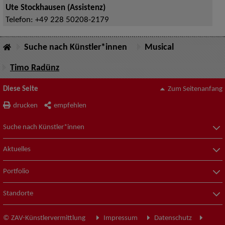
Ute Stockhausen (Assistenz)
Telefon:
+49 228 50208-2179
Suche nach Künstler*innen
Musical
Timo Radünz
Diese Seite
Zum Seitenanfang
drucken
empfehlen
Suche nach Künstler*innen
Aktuelles
Portfolio
Standorte
© ZAV-Künstlervermittlung
Impressum
Datenschutz