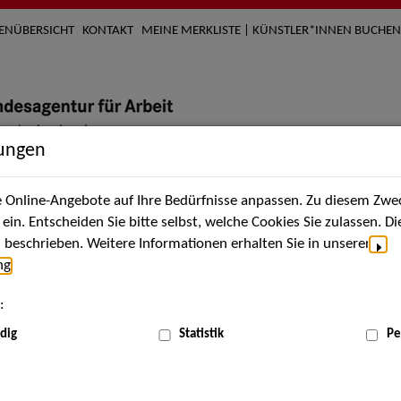
TENÜBERSICHT
KONTAKT
MEINE MERKLISTE | KÜNSTLER*INNEN BUCHEN
lungen
Online-Angebote auf Ihre Bedürfnisse anpassen. Zu diesem Zwec
nach Künstler*innen
Über uns
Aktuelles
Termi
in. Entscheiden Sie bitte selbst, welche Cookies Sie zulassen. D
beschrieben. Weitere Informationen erhalten Sie in unserer
ng
.
nnen
:
ME
dig
Statistik
Pe
Scha