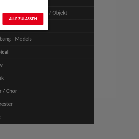
uspiel - Film / TV
uspiel - Figur / Puppe / Objekt
ALLE ZULASSEN
bung - Talents
bung - Models
ical
w
ik
r / Chor
hester
z