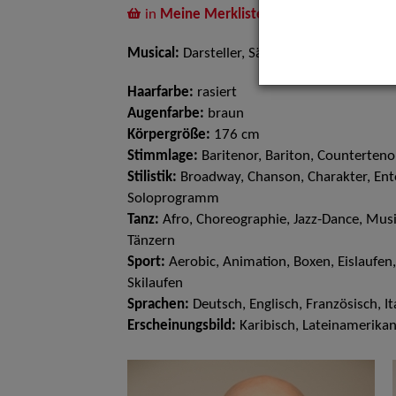
in
Meine Merkliste
legen
Musical:
Darsteller, Sänger, Tänzer
Haarfarbe:
rasiert
Augenfarbe:
braun
Körpergröße:
176 cm
Stimmlage:
Baritenor, Bariton, Counterteno
Stilistik:
Broadway, Chanson, Charakter, Enter
Soloprogramm
Tanz:
Afro, Choreographie, Jazz-Dance, Musi
Tänzern
Sport:
Aerobic, Animation, Boxen, Eislaufen,
Skilaufen
Sprachen:
Deutsch, Englisch, Französisch, It
Erscheinungsbild:
Karibisch, Lateinamerika