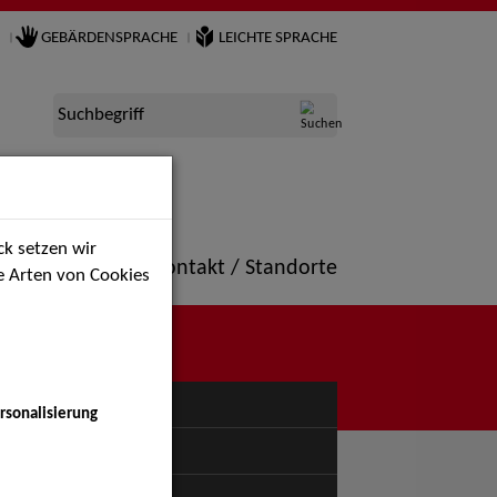
GEBÄRDENSPRACHE
LEICHTE SPRACHE
Suchbegriff
k setzen wir
ne
Portfolio
Kontakt / Standorte
ie Arten von Cookies
NÜ
rsonalisierung
uspiel - Bühne