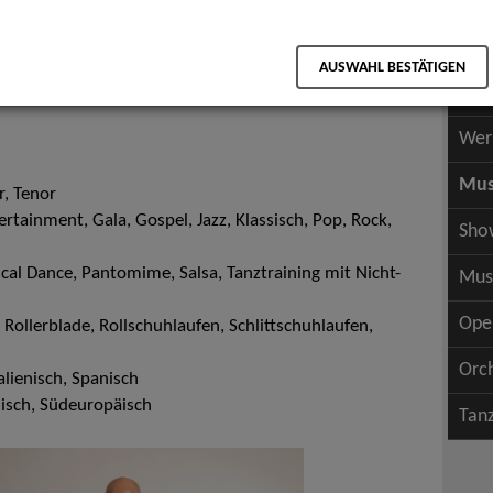
Scha
als PDF speichern
Scha
AUSWAHL BESTÄTIGEN
Wer
Wer
Mus
r, Tenor
tainment, Gala, Gospel, Jazz, Klassisch, Pop, Rock,
Sho
cal Dance, Pantomime, Salsa, Tanztraining mit Nicht-
Mus
Ope
 Rollerblade, Rollschuhlaufen, Schlittschuhlaufen,
Orc
alienisch, Spanisch
nisch, Südeuropäisch
Tan