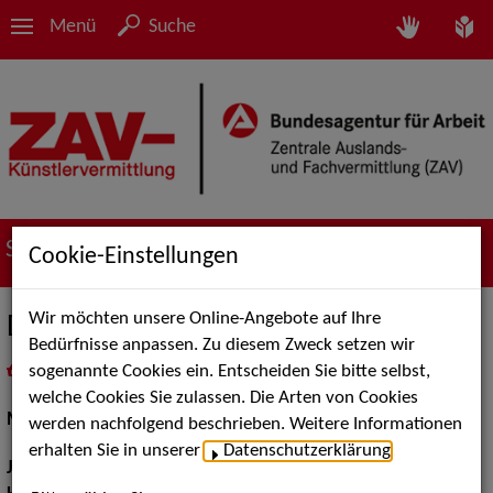
Menü
Suche
Suche nach Künstler*innen
Cookie-Einstellungen
Wir möchten unsere Online-Angebote auf Ihre
Dorothea Maria Müller
Bedürfnisse anpassen. Zu diesem Zweck setzen wir
sogenannte Cookies ein. Entscheiden Sie bitte selbst,
in
Meine Merkliste
legen
als PDF speichern
welche Cookies Sie zulassen. Die Arten von Cookies
Musical:
Darstellerin, Sängerin
werden nachfolgend beschrieben. Weitere Informationen
erhalten Sie in unserer
Datenschutzerklärung
.
Jahrgang:
1985