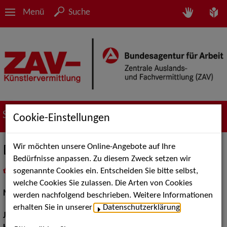
Menü
Suche
Suche nach Künstler*innen
Cookie-Einstellungen
Wir möchten unsere Online-Angebote auf Ihre
Daniel Mladenov
Bedürfnisse anpassen. Zu diesem Zweck setzen wir
sogenannte Cookies ein. Entscheiden Sie bitte selbst,
in
Meine Merkliste
legen
als PDF speichern
welche Cookies Sie zulassen. Die Arten von Cookies
Musical:
Darsteller, Sänger
werden nachfolgend beschrieben. Weitere Informationen
erhalten Sie in unserer
Datenschutzerklärung
.
Jahrgang:
1991