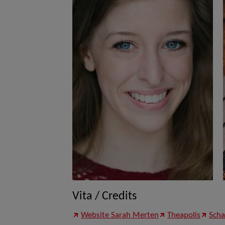
Vita / Credits
Website Sarah Merten
Theapolis
Scha