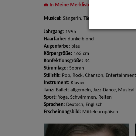
in
Meine Merkliste
legen
Musical:
Sängerin, Tänzerin
Jahrgang:
1995
Haarfarbe:
dunkelblond
Augenfarbe:
blau
Körpergröße:
163 cm
Konfektionsgröße:
34
Stimmlage:
Sopran
Stilistik:
Pop, Rock, Chanson, Entertainment
Instrument:
Klavier
Tanz:
Ballett allgemein, Jazz-Dance, Musical
Sport:
Yoga, Schwimmen, Reiten
Sprachen:
Deutsch, Englisch
Erscheinungsbild:
Mitteleuropäisch