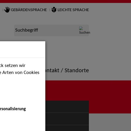
GEBÄRDENSPRACHE
LEICHTE SPRACHE
Suchbegriff
k setzen wir
ne
Portfolio
Kontakt / Standorte
ie Arten von Cookies
NÜ
rsonalisierung
uspiel - Bühne