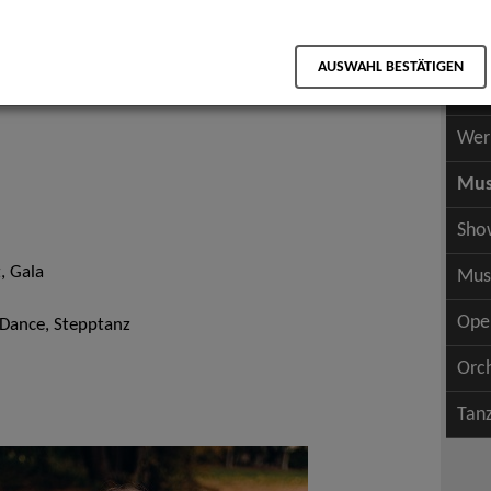
Scha
als PDF speichern
Scha
AUSWAHL BESTÄTIGEN
Wer
Wer
Mus
Sho
, Gala
Mus
Ope
 Dance, Stepptanz
Orc
Tan