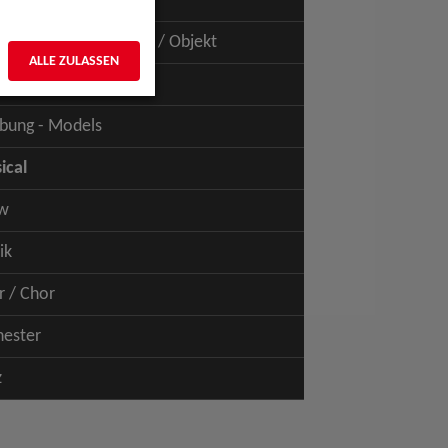
uspiel - Film / TV
uspiel - Figur / Puppe / Objekt
ALLE ZULASSEN
bung - Talents
bung - Models
ical
w
ik
r / Chor
hester
z