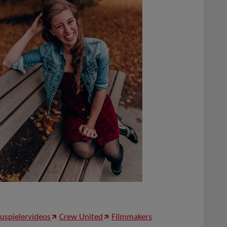
uspielervideos
Crew United
Filmmakers