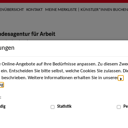
TENÜBERSICHT
KONTAKT
MEINE MERKLISTE | KÜNSTLER*INNEN BUCHEN
lungen
Online-Angebote auf Ihre Bedürfnisse anpassen. Zu diesem Zwec
nach Künstler*innen
Über uns
Aktuelles
Termi
in. Entscheiden Sie bitte selbst, welche Cookies Sie zulassen. D
beschrieben. Weitere Informationen erhalten Sie in unserer
ng
.
nnen
:
ME
dig
Statistik
Pe
Scha