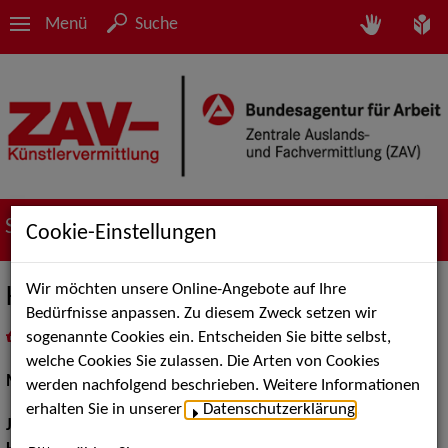
Menü
Suche
Suche nach Künstler*innen
Cookie-Einstellungen
Wir möchten unsere Online-Angebote auf Ihre
Katharina Martin
Bedürfnisse anpassen. Zu diesem Zweck setzen wir
sogenannte Cookies ein. Entscheiden Sie bitte selbst,
in
Meine Merkliste
legen
als PDF speichern
welche Cookies Sie zulassen. Die Arten von Cookies
Musical:
Darstellerin, Sängerin
werden nachfolgend beschrieben. Weitere Informationen
erhalten Sie in unserer
Datenschutzerklärung
.
Jahrgang:
1981