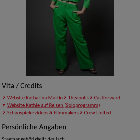
Vita / Credits
Website Katharina Martin
Theapolis
Castforward
Website Kathie auf Reisen (Soloprogramm)
Schauspielervideos
Filmmakers
Crew United
Persönliche Angaben
Staatsangehörigkeit: deutsch