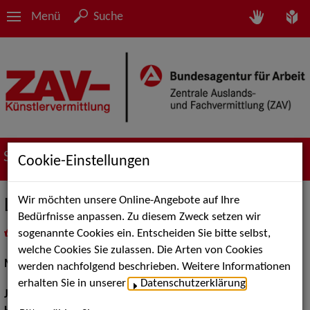
Menü
Suche
Suche nach Künstler*innen
Cookie-Einstellungen
Wir möchten unsere Online-Angebote auf Ihre
Laura Mahrla
Bedürfnisse anpassen. Zu diesem Zweck setzen wir
sogenannte Cookies ein. Entscheiden Sie bitte selbst,
in
Meine Merkliste
legen
als PDF speichern
welche Cookies Sie zulassen. Die Arten von Cookies
Musical:
Darstellerin, Sängerin
werden nachfolgend beschrieben. Weitere Informationen
erhalten Sie in unserer
Datenschutzerklärung
.
Jahrgang:
1996