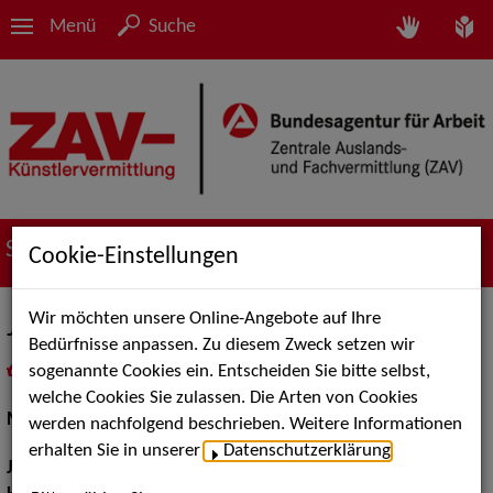
Menü
Suche
Suche nach Künstler*innen
Cookie-Einstellungen
Wir möchten unsere Online-Angebote auf Ihre
Julia Lißel
Bedürfnisse anpassen. Zu diesem Zweck setzen wir
sogenannte Cookies ein. Entscheiden Sie bitte selbst,
in
Meine Merkliste
legen
als PDF speichern
welche Cookies Sie zulassen. Die Arten von Cookies
Musical:
Darstellerin, Sängerin
werden nachfolgend beschrieben. Weitere Informationen
erhalten Sie in unserer
Datenschutzerklärung
.
Jahrgang:
1986