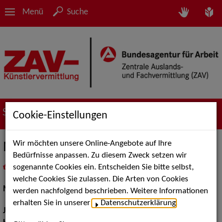
Menü
Suche
Suche nach Künstler*innen
Cookie-Einstellungen
Wir möchten unsere Online-Angebote auf Ihre
Matthias Jens Kuleßa
Bedürfnisse anpassen. Zu diesem Zweck setzen wir
sogenannte Cookies ein. Entscheiden Sie bitte selbst,
in
Meine Merkliste
legen
als PDF speichern
welche Cookies Sie zulassen. Die Arten von Cookies
Musical:
Darsteller, Sänger
werden nachfolgend beschrieben. Weitere Informationen
erhalten Sie in unserer
Datenschutzerklärung
.
Jahrgang:
1990