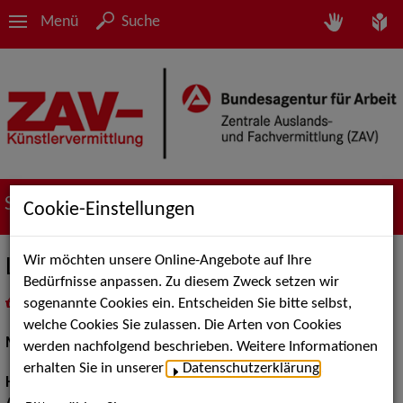
Menü
Suche
Suche nach Künstler*innen
Cookie-Einstellungen
Wir möchten unsere Online-Angebote auf Ihre
Lavinia Kastamoniti
Bedürfnisse anpassen. Zu diesem Zweck setzen wir
sogenannte Cookies ein. Entscheiden Sie bitte selbst,
in
Meine Merkliste
legen
als PDF speichern
welche Cookies Sie zulassen. Die Arten von Cookies
Musical:
Darstellerin, Sängerin, Tänzerin
werden nachfolgend beschrieben. Weitere Informationen
erhalten Sie in unserer
Datenschutzerklärung
.
Haarfarbe:
braun